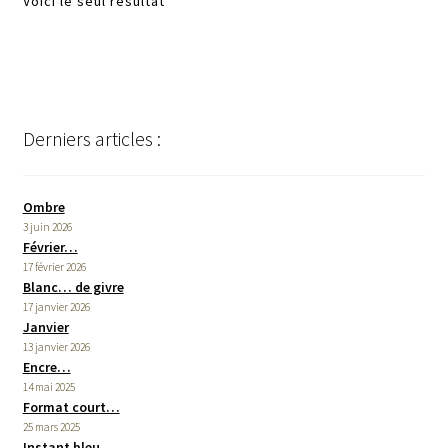
Voici le seul résultat
Derniers articles :
Ombre
3 juin 2026
Février…
17 février 2026
Blanc… de givre
17 janvier 2026
Janvier
13 janvier 2026
Encre…
14 mai 2025
Format court…
25 mars 2025
Instant bleu…