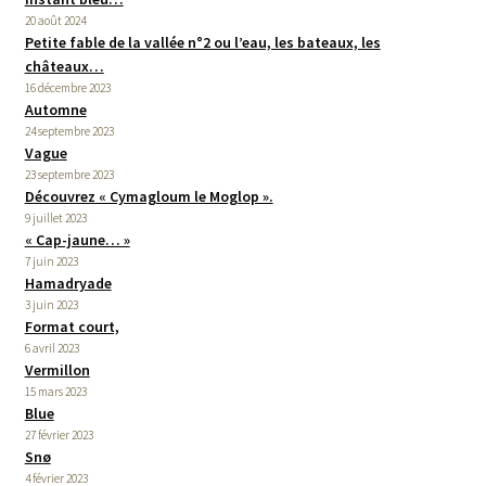
20 août 2024
Petite fable de la vallée n°2 ou l’eau, les bateaux, les
châteaux…
16 décembre 2023
Automne
24 septembre 2023
Vague
23 septembre 2023
Découvrez « Cymagloum le Moglop ».
9 juillet 2023
« Cap-jaune… »
7 juin 2023
Hamadryade
3 juin 2023
Format court,
6 avril 2023
Vermillon
15 mars 2023
Blue
27 février 2023
Snø
4 février 2023