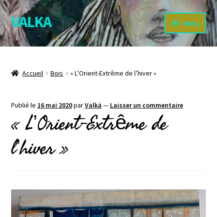
VALKA
Aller
Aller
Menu
à
au
la
contenu
Accueil
navigation
À travers la forêt : la boutique
Accueil
Bois
« L’Orient-Extrême de l’hiver »
About Valka
Publié le
16 mai 2020
par
Valkä
—
Laisser un commentaire
« L’Orient-Extrême de
Affreschi : le « Buon Fresco »
l’hiver »
BLOG
CGV
Contact