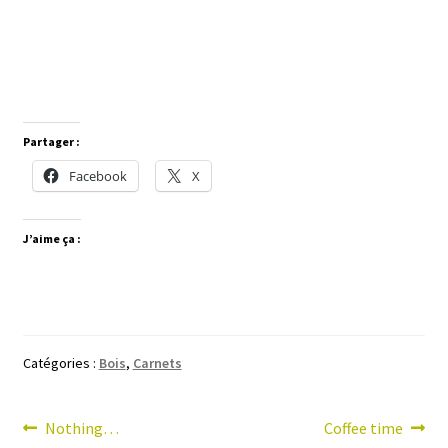
Partager :
Facebook
X
J’aime ça :
Catégories :
Bois
,
Carnets
Navigation
Article
Article
Nothing…
Coffee time