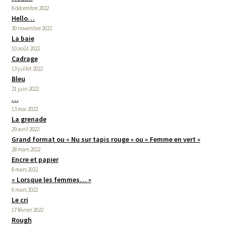
8 décembre 2022
Hello…
30 novembre 2022
La baie
10 août 2022
Cadrage
13 juillet 2022
Bleu
21 juin 2022
…
13 mai 2022
La grenade
29 avril 2022
Grand format ou « Nu sur tapis rouge » ou « Femme en vert »
28 mars 2022
Encre et papier
8 mars 2022
« Lorsque les femmes… »
6 mars 2022
Le cri
17 février 2022
Rough