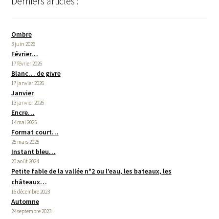
Derniers articles :
Ombre
3 juin 2026
Février…
17 février 2026
Blanc… de givre
17 janvier 2026
Janvier
13 janvier 2026
Encre…
14 mai 2025
Format court…
25 mars 2025
Instant bleu…
20 août 2024
Petite fable de la vallée n°2 ou l’eau, les bateaux, les
châteaux…
16 décembre 2023
Automne
24 septembre 2023