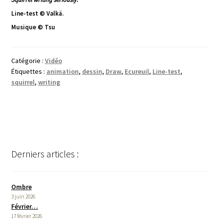
Line-test © Valkä.
Musique © Tsu
Catégorie :
Vidéo
Étiquettes :
animation
,
dessin
,
Draw
,
Ecureuil
,
Line-test
,
squirrel
,
writing
Derniers articles :
Ombre
3 juin 2026
Février…
17 février 2026