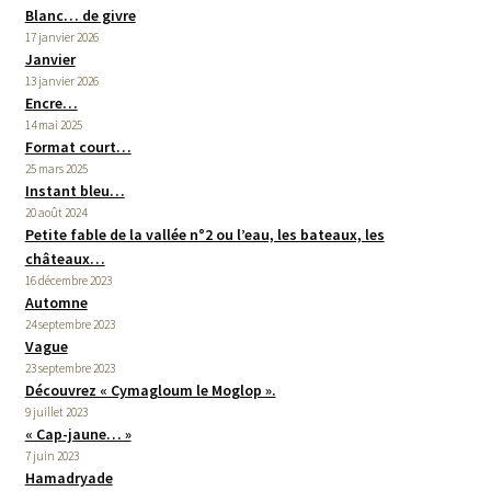
Blanc… de givre
17 janvier 2026
Janvier
13 janvier 2026
Encre…
14 mai 2025
Format court…
25 mars 2025
Instant bleu…
20 août 2024
Petite fable de la vallée n°2 ou l’eau, les bateaux, les
châteaux…
16 décembre 2023
Automne
24 septembre 2023
Vague
23 septembre 2023
Découvrez « Cymagloum le Moglop ».
9 juillet 2023
« Cap-jaune… »
7 juin 2023
Hamadryade