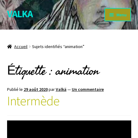
VALKA
Aller
Aller
Menu
à
au
la
contenu
Accueil
navigation
À travers la forêt : la boutique
Accueil
Sujets identifiés “animation”
Étiquette :
animation
About Valka
Affreschi : le « Buon Fresco »
Publié le
29 août 2020
par
Valkä
—
Un commentaire
BLOG
Intermède
CGV
Contact