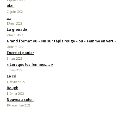
13 juillet 2022
Bleu
21 juin 2022
…
13 mai 2022
La grenade
29 avril 2022
Grand format ou « Nu sur tapis rouge » ou « Femme en vert »
28 mars 2022
Encre et papier
8 mars 2022
« Lorsque les femmes… »
6 mars 2022
Le cri
17 février 2022
Rough
1 février 2022
Nouveau soleil
10 novembre 2021